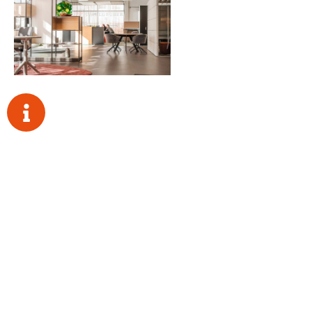
Das Projekt
in Daten und Fakten
/ Planung und Projektleitung:
Heiko Tichanow, Niederlassungsleiter
Ricarda Hanstein, Innenarchitektin Office Vision
Weingarten und Memmingen
/ Beteiligte Gewerke/Partner
Schüle Transporte, Mindelheim