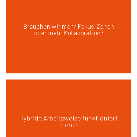
Gute Bürokonzepte schaffen die
richtige Balance zwischen
Brauchen wir mehr Fokus-Zonen
oder mehr Kollaboration?
konzentriertem Arbeiten und
produktivem Austausch.
Hybrides Arbeiten braucht klare
Strukturen und passende Räume,
Hybride Arbeitsweise funktioniert
nicht?
damit Zusammenarbeit wirklich