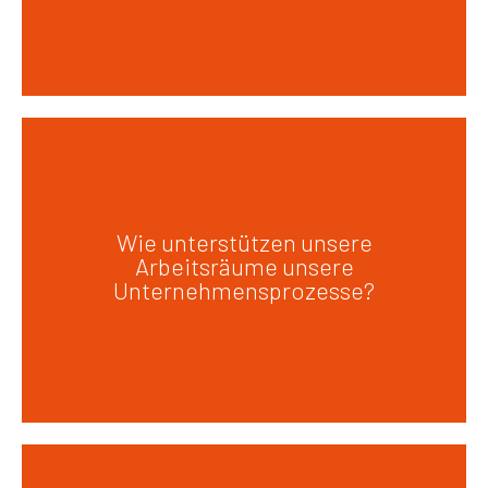
Räume sollten Arbeitsabläufe
Wie unterstützen unsere
unterstützen, Kommunikation
Arbeitsräume unsere
vereinfachen und Teams
Unternehmensprozesse?
effizienter machen.