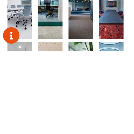
MEDIZIN
NEULE
STADTWERKE
RANGENDINGEN
STUTTGART/
STUTTGART
NETZE
TRAPEZE
BOEHRINGER
IMMATICS
STADT
SCHWEIZ
INGELHEIM
TÜBINGEN
METZI
ROBATHERM
BLICKLE
WILHELM
MEINL
RÄDER+ROLLEN
GEIGER
SINGE