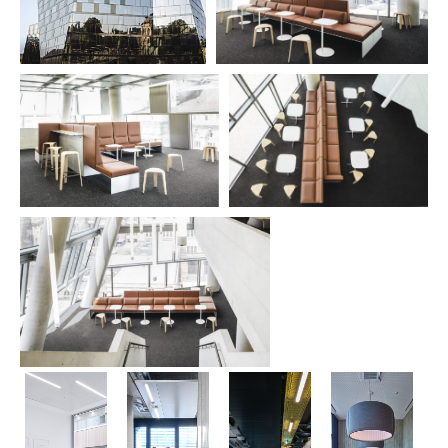
ENERGIE
ERBE
A.RAYMOND
HAAG
CAMPUS
ELEKTRO-
LÖRRACH
BAU