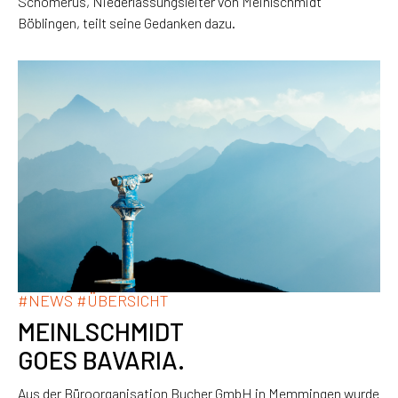
Schomerus, Niederlassungsleiter von Meinlschmidt
Böblingen, teilt seine Gedanken dazu.
#
NEWS
#
ÜBERSICHT
MEINLSCHMIDT
GOES BAVARIA.
Aus der Büroorganisation Bucher GmbH in Memmingen wurde