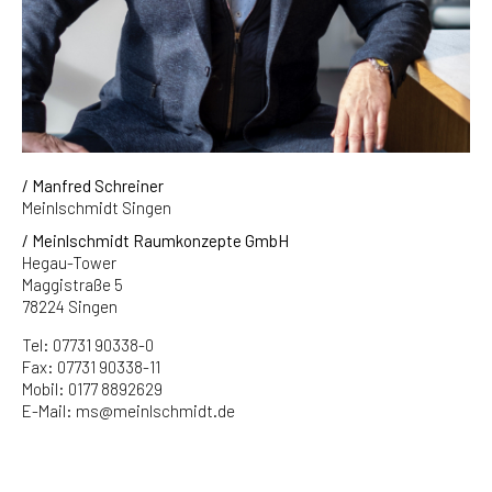
/ Manfred Schreiner
Meinlschmidt Singen
/ Meinlschmidt Raumkonzepte GmbH
Hegau-Tower
Maggistraße 5
78224 Singen
Tel: 07731 90338-0
Fax: 07731 90338-11
Mobil: 0177 8892629
E-Mail: ms@meinlschmidt.de