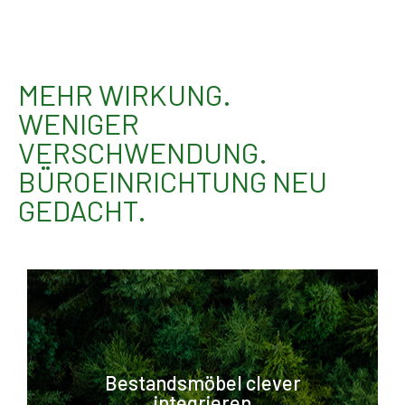
MEHR WIRKUNG.
WENIGER
VERSCHWENDUNG.
BÜROEINRICHTUNG NEU
GEDACHT.
Wir prüfen was bleibt - und
Bestandsmöbel clever
machen daraus ein stimmiges
integrieren