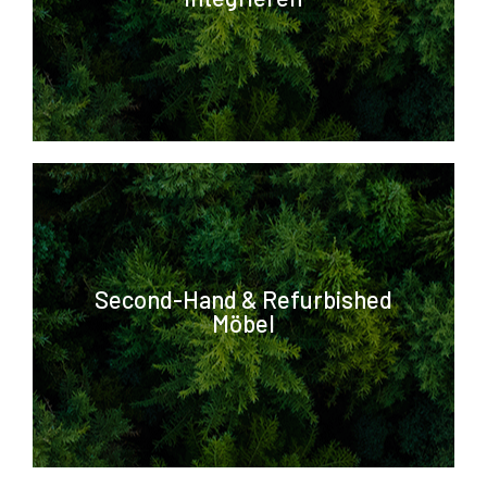
neues Konzept.
Hochwertig, geprüft, stilvoll - mit
Second-Hand & Refurbished
Möbel
deutlicher Umweltwirkung.