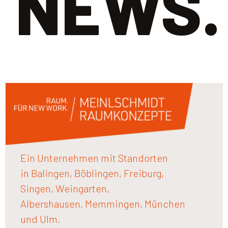
NEWS.
Ein Unternehmen mit Standorten
in Balingen, Böblingen, Freiburg,
Singen, Weingarten,
Albershausen, Memmingen, München
und Ulm.