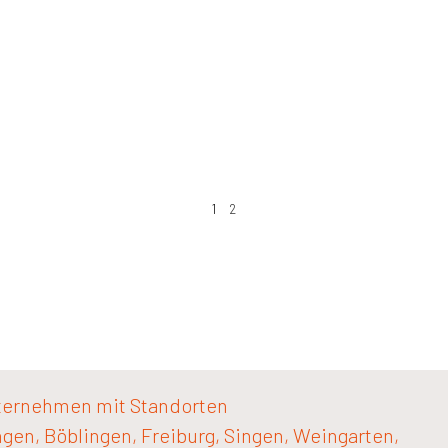
1
2
ternehmen mit Standorten
ngen, Böblingen, Freiburg, Singen, Weingarten,